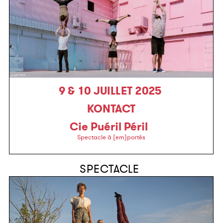
9 & 10 JUILLET 2025
KONTACT
Cie Puéril Péril
Spectacle à (em)portés
SPECTACLE