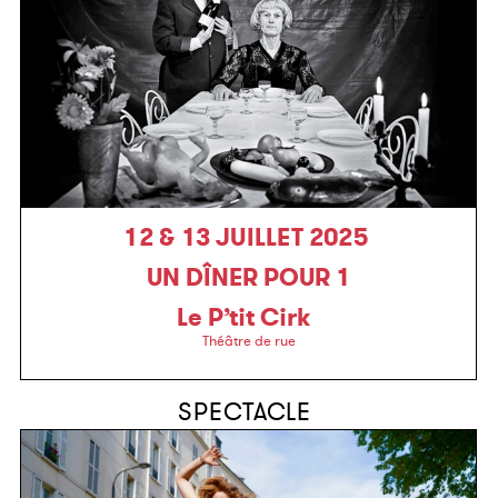
12 & 13 JUILLET 2025
UN DÎNER POUR 1
Le P’tit Cirk
Théâtre de rue
SPECTACLE